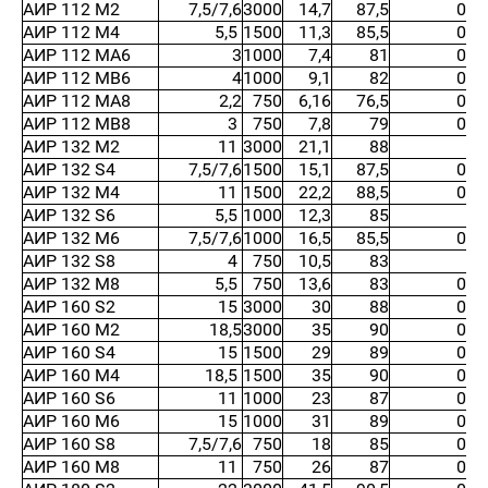
АИР 112 М2
7,5/7,6
3000
14,7
87,5
0,8
АИР 112 М4
5,5
1500
11,3
85,5
0,8
АИР 112 МА6
3
1000
7,4
81
0,7
АИР 112 МВ6
4
1000
9,1
82
0,8
АИР 112 МА8
2,2
750
6,16
76,5
0,7
АИР 112 МВ8
3
750
7,8
79
0,7
АИР 132 М2
11
3000
21,1
88
0,
АИР 132 S4
7,5/7,6
1500
15,1
87,5
0,8
АИР 132 М4
11
1500
22,2
88,5
0,8
АИР 132 S6
5,5
1000
12,3
85
0,
АИР 132 М6
7,5/7,6
1000
16,5
85,5
0,8
АИР 132 S8
4
750
10,5
83
0,
АИР 132 М8
5,5
750
13,6
83
0,7
АИР 160 S2
15
3000
30
88
0,8
АИР 160 М2
18,5
3000
35
90
0,8
АИР 160 S4
15
1500
29
89
0,8
АИР 160 М4
18,5
1500
35
90
0,8
АИР 160 S6
11
1000
23
87
0,8
АИР 160 М6
15
1000
31
89
0,8
АИР 160 S8
7,5/7,6
750
18
85
0,6
АИР 160 М8
11
750
26
87
0,6