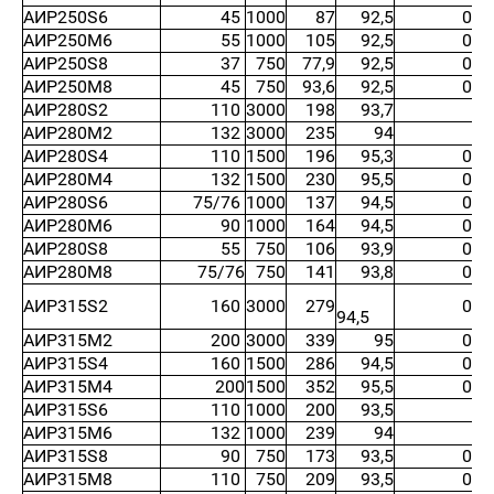
АИР250S6
45
1000
87
92,5
0,8
АИР250М6
55
1000
105
92,5
0,8
АИР250S8
37
750
77,9
92,5
0,7
АИР250М8
45
750
93,6
92,5
0,7
АИР280S2
110
3000
198
93,7
0,
АИР280М2
132
3000
235
94
0,
АИР280S4
110
1500
196
95,3
0,8
АИР280М4
132
1500
230
95,5
0,8
АИР280S6
75/76
1000
137
94,5
0,8
АИР280М6
90
1000
164
94,5
0,8
АИР280S8
55
750
106
93,9
0,8
АИР280М8
75/76
750
141
93,8
0,8
АИР315S2
160
3000
279
0,9
94,5
АИР315М2
200
3000
339
95
0,9
АИР315S4
160
1500
286
94,5
0,9
АИР315М4
200
1500
352
95,5
0,9
АИР315S6
110
1000
200
93,5
0,
АИР315М6
132
1000
239
94
0,
АИР315S8
90
750
173
93,5
0,8
АИР315М8
110
750
209
93,5
0,8