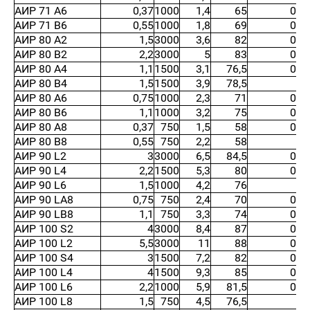
АИР 71 А6
0,37
1000
1,4
65
0,6
АИР 71 В6
0,55
1000
1,8
69
0,6
АИР 80 А2
1,5
3000
3,6
82
0,8
АИР 80 В2
2,2
3000
5
83
0,8
АИР 80 А4
1,1
1500
3,1
76,5
0,7
АИР 80 В4
1,5
1500
3,9
78,5
0,
АИР 80 А6
0,75
1000
2,3
71
0,7
АИР 80 В6
1,1
1000
3,2
75
0,7
АИР 80 А8
0,37
750
1,5
58
0,5
АИР 80 В8
0,55
750
2,2
58
0,
АИР 90 L2
3
3000
6,5
84,5
0,8
АИР 90 L4
2,2
1500
5,3
80
0,7
АИР 90 L6
1,5
1000
4,2
76
0,
АИР 90 LA8
0,75
750
2,4
70
0,7
АИР 90 LB8
1,1
750
3,3
74
0,7
АИР 100 S2
4
3000
8,4
87
0,8
АИР 100 L2
5,5
3000
11
88
0,8
АИР 100 S4
3
1500
7,2
82
0,8
АИР 100 L4
4
1500
9,3
85
0,8
АИР 100 L6
2,2
1000
5,9
81,5
0,7
АИР 100 L8
1,5
750
4,5
76,5
0,