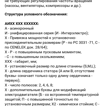
не требующих регулирования частоты вращения
(насосы, вентиляторы, компрессоры и др.).
Структура условного обозначения:
АИХХ ХХХ ХХХХХХ:
А - асинхронный
И - унифицированная серия (И - Интерэлектро);
Х - Привязка мощностей к установочно-
присоединительным размерам (Р - по РС 3031 -71, С -
по CENELEK док. 28/64);
Х - Р - с повышенным пусковым моментом,
- С - с повышенным скольжением;
XXX - габарит, мм;
Х - установочный размер по длине станины (S,M,L);
Х - длина сердечника статора (А или В, отсутствие
буквы- означает только одну длину сердечника -
первую);
Х - число полюсов: 2, 4, 6, 8;
X - дополнительные буквы для модификаций
электродвигателя (Б - со встроенной температурной
защитой; П - с повышенной точностью по
установочным размерам; Х2 - химически стойкие; С -