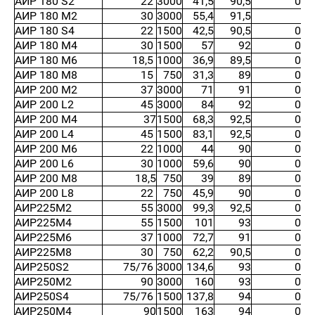
АИР 180 S2
22
3000
41,5
90,5
0,8
АИР 180 М2
30
3000
55,4
91,5
0,
АИР 180 S4
22
1500
42,5
90,5
0,8
АИР 180 М4
30
1500
57
92
0,8
АИР 180 М6
18,5
1000
36,9
89,5
0,8
АИР 180 М8
15
750
31,3
89
0,8
АИР 200 М2
37
3000
71
91
0,8
АИР 200 L2
45
3000
84
92
0,8
АИР 200 М4
37
1500
68,3
92,5
0,8
АИР 200 L4
45
1500
83,1
92,5
0,8
АИР 200 М6
22
1000
44
90
0,8
АИР 200 L6
30
1000
59,6
90
0,8
АИР 200 М8
18,5
750
39
89
0,8
АИР 200 L8
22
750
45,9
90
0,8
АИР225М2
55
3000
99,3
92,5
0,9
АИР225М4
55
1500
101
93
0,8
АИР225М6
37
1000
72,7
91
0,8
АИР225М8
30
750
62,2
90,5
0,8
АИР250S2
75/76
3000
134,6
93
0,9
АИР250М2
90
3000
160
93
0,9
АИР250S4
75/76
1500
137,8
94
0,8
АИР250М4
90
1500
163
94
0,8