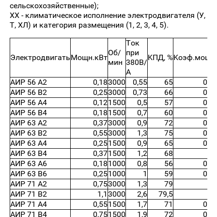
сельскохозяйственные);
XX - климатическое исполнение электродвигателя (У,
Т, ХЛ) и категория размещения (1, 2, 3, 4, 5).
Ток
Об/
при
Электродвигать
Мощн.кВт
KПД, %
Kоэф.мощн
мин
380В/
А
АИР 56 А2
0,18
3000
0,55
65
0,7
АИР 56 В2
0,25
3000
0,73
66
0,7
АИР 56 А4
0,12
1500
0,5
57
0,6
АИР 56 В4
0,18
1500
0,7
60
0,6
АИР 63 А2
0,37
3000
0,9
72
0,8
АИР 63 В2
0,55
3000
1,3
75
0,8
АИР 63 А4
0,25
1500
0,9
65
0,6
АИР 63 В4
0,37
1500
1,2
68
0,
АИР 63 А6
0,18
1000
0,8
56
0,6
АИР 63 В6
0,25
1000
1
59
0,6
АИР 71 А2
0,75
3000
1,3
79
0,
АИР 71 В2
1,1
3000
2,6
79,5
0,
АИР 71 А4
0,55
1500
1,7
71
0,7
АИР 71 В4
0,75
1500
1,9
72
0,7