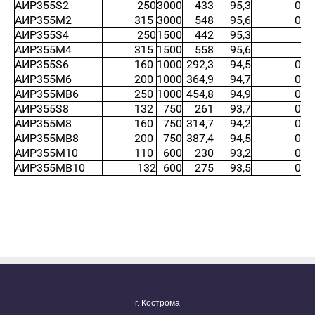
АИР355S2
250
3000
433
95,3
0,9
АИР355М2
315
3000
548
95,6
0,9
АИР355S4
250
1500
442
95,3
0,
АИР355М4
315
1500
558
95,6
0,
АИР355S6
160
1000
292,3
94,5
0,8
АИР355М6
200
1000
364,9
94,7
0,8
АИР355МВ6
250
1000
454,8
94,9
0,8
АИР355S8
132
750
261
93,7
0,8
АИР355М8
160
750
314,7
94,2
0,8
АИР355МВ8
200
750
387,4
94,5
0,8
АИР355М10
110
600
230
93,2
0,7
АИР355МВ10
132
600
275
93,5
0,7
г. Кострома